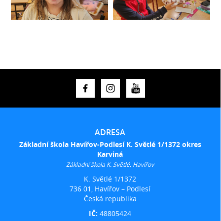
ADRESA
Základní škola Havířov-Podlesí K. Světlé 1/1372 okres
Karviná
Základní škola K. Světlé, Havířov
K. Světlé 1/1372
736 01, Havířov – Podlesí
Česká republika
IČ:
48805424