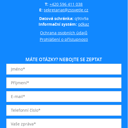
T:
+420 596 411 038
E:
sekretariat@zssvetle.cz
Datová schránka:
q9tiv9a
Informační systém:
odkaz
Ochrana osobních údajů
Prohlášení o přístupnosti
MÁTE OTÁZKY? NEBOJTE SE ZEPTAT