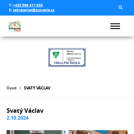
T:
+420 596 411 038
E:
sekretariat@zssvetle.cz
Úvod
SVATÝ VÁCLAV
Svatý Václav
2.10.2024