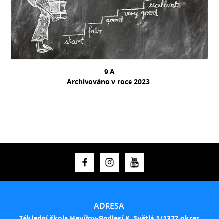
9.A
Archivováno v roce 2023
ADRESA
Základní škola Havířov-Podlesí K. Světlé 1/1372 okres