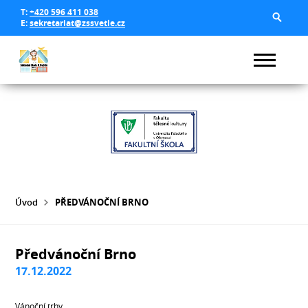
T:
+420 596 411 038
E:
sekretariat@zssvetle.cz
Úvod
PŘEDVÁNOČNÍ BRNO
Předvánoční Brno
17.12.2022
Vánoční trhy