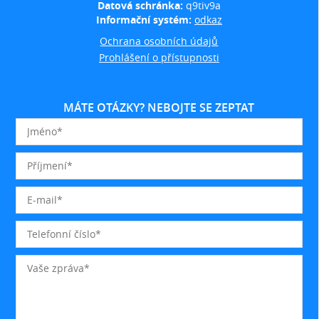
Datová schránka:
q9tiv9a
Informační systém:
odkaz
Ochrana osobních údajů
Prohlášení o přístupnosti
MÁTE OTÁZKY? NEBOJTE SE ZEPTAT