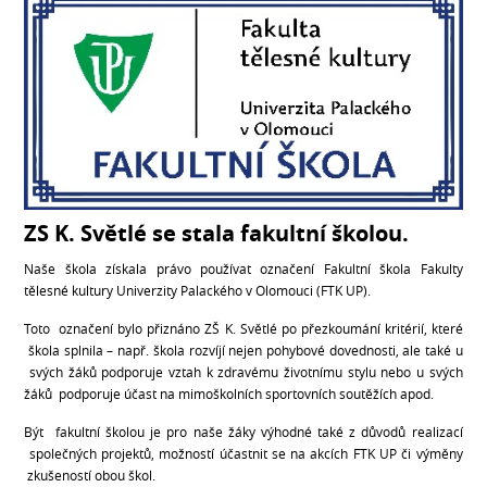
ZS K. Světlé se stala fakultní školou.
Naše škola získala právo používat označení Fakultní škola Fakulty
tělesné kultury Univerzity Palackého v Olomouci (FTK UP).
Toto označení bylo přiznáno ZŠ K. Světlé po přezkoumání kritérií, které
škola splnila – např. škola rozvíjí nejen pohybové dovednosti, ale také u
svých žáků podporuje vztah k zdravému životnímu stylu nebo u svých
žáků podporuje účast na mimoškolních sportovních soutěžích apod.
Být fakultní školou je pro naše žáky výhodné také z důvodů realizací
společných projektů, možností účastnit se na akcích FTK UP či výměny
zkušeností obou škol.