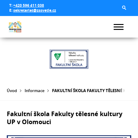
T:
+420 596 411 038
E:
sekretariat@zssvetle.cz
Úvod
Informace
FAKULTNÍ ŠKOLA FAKULTY TĚLESNÉ KULTU
Fakultní škola Fakulty tělesné kultury
UP v Olomouci