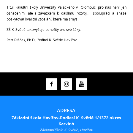
Titul Fakultní školy Univerzity Palackého v Olomouci pro nás není jen
označením, ale i závazkem k dalšímu rozvoji, spolupráci a snaze
poskytovat kvalitní vzdělání, které má smysl.
ZŠ K. Světlé tak zvyšuje benefity pro své žáky.
Petr Ptáček, Ph.D., ředitel K. Světlé Havířov
ADRESA
Základní škola Havířov-Podlesí K. Světlé 1/1372 okres
Karviná
Základní škola K. Světlé, Havířov