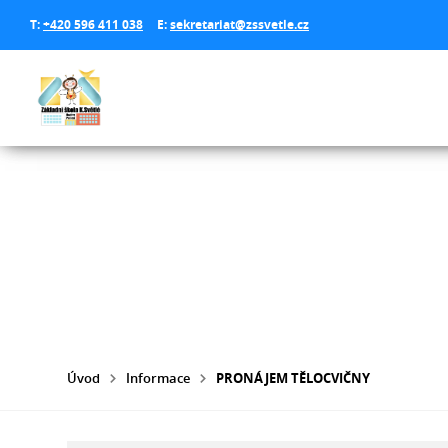
T:
+420 596 411 038
E:
sekretariat@zssvetle.cz
Úvod
Informace
PRONÁJEM TĚLOCVIČNY