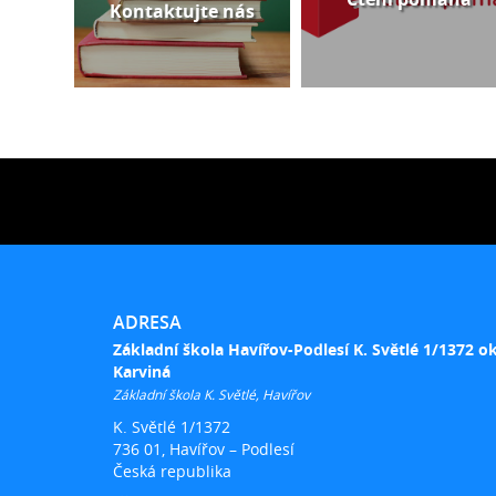
Kontaktujte nás
ADRESA
Základní škola Havířov-Podlesí K. Světlé 1/1372 o
Karviná
Základní škola K. Světlé, Havířov
K. Světlé 1/1372
736 01, Havířov – Podlesí
Česká republika