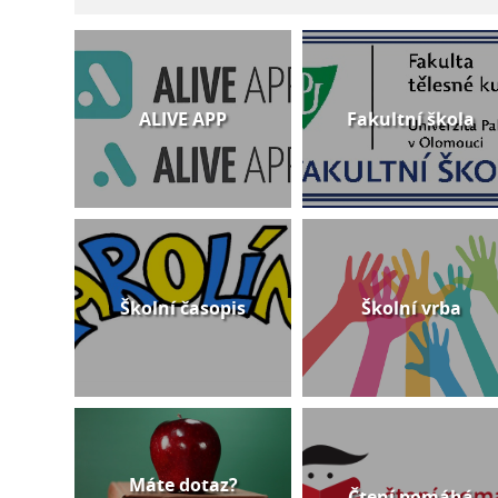
ALIVE APP
Fakultní škola
Školní časopis
Školní vrba
Máte dotaz?
Čtení pomáhá