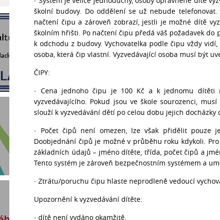
· Systém je velice jednoduchý, osoby oprávněné dítě vy
školní budovy. Do oddělení se už nebude telefonovat.
načtení čipu a zároveň zobrazí, jestli je možné dítě v
školním hřišti. Po načtení čipu předá váš požadavek do 
k odchodu z budovy. Vychovatelka podle čipu vždy vidí,
osoba, která čip vlastní. Vyzvedávající osoba musí být u
ČIPY:
· Cena jednoho čipu je 100 Kč a k jednomu dítěti 
vyzvedávajícího. Pokud jsou ve škole sourozenci, musí 
slouží k vyzvedávání dětí po celou dobu jejich docházky 
· Počet čipů není omezen, lze však přidělit pouze j
Doobjednání čipů je možné v průběhu roku kdykoli. Pro
základních údajů – jméno dítěte, třída, počet čipů a jm
Tento systém je zároveň bezpečnostním systémem a umožň
· Ztrátu/poruchu čipu hlaste neprodleně vedoucí vychov
Upozornění k vyzvedávání dítěte:
· dítě není vydáno okamžitě,