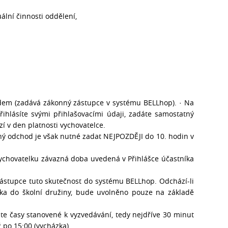
uální činnosti oddělení,
m (zadává zákonný zástupce v systému BELLhop). · Na
řihlásíte svými přihlašovacími údaji, zadáte samostatný
í v den platnosti vychovatelce.
 odchod je však nutné zadat NEJPOZDĚJI do 10. hodin v
vychovatelku závazná doba uvedená v Přihlášce účastníka
ástupce tuto skutečnost do systému BELLhop. Odchází-li
níka do školní družiny, bude uvolněno pouze na základě
.
e časy stanovené k vyzvedávání, tedy nejdříve 30 minut
 po 15:00 (vycházka).