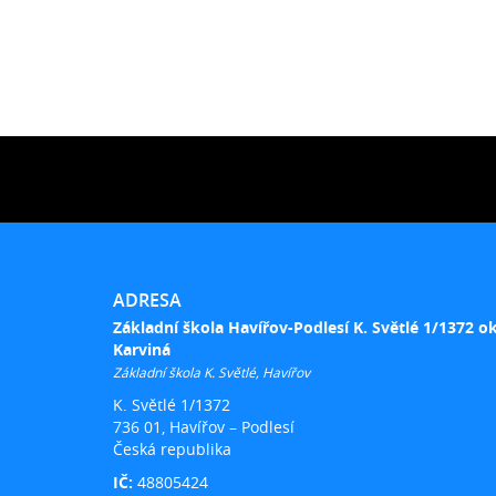
ADRESA
Základní škola Havířov-Podlesí K. Světlé 1/1372 o
Karviná
Základní škola K. Světlé, Havířov
K. Světlé 1/1372
736 01, Havířov – Podlesí
Česká republika
IČ:
48805424