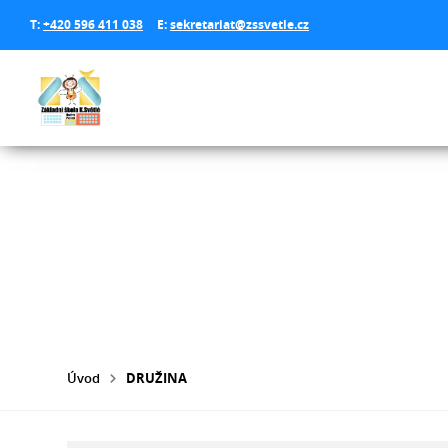
T:
+420 596 411 038
E:
sekretariat@zssvetle.cz
Úvod
DRUŽINA