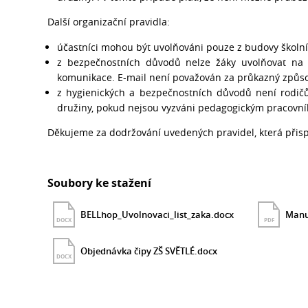
Další organizační pravidla:
účastníci mohou být uvolňováni pouze z budovy školní
z bezpečnostních důvodů nelze žáky uvolňovat na z
komunikace. E-mail není považován za průkazný způsob
z hygienických a bezpečnostních důvodů není rodi
družiny, pokud nejsou vyzváni pedagogickým pracovn
Děkujeme za dodržování uvedených pravidel, která přisp
Soubory ke stažení
BELLhop_Uvolnovaci_list_zaka.docx
Manuá
DOCX
PDF
Objednávka čipy ZŠ SVĚTLÉ.docx
DOCX