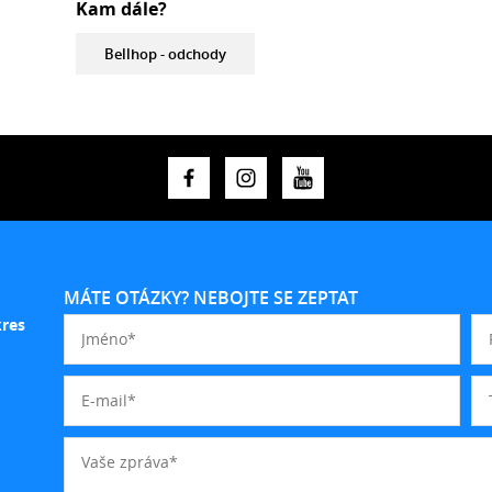
Kam dále?
Bellhop - odchody
MÁTE OTÁZKY? NEBOJTE SE ZEPTAT
kres