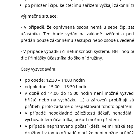
po přiložení čipu ke čtecímu zařízení vyčkají zákonní z
Výjimečné situace:
· V případě, že oprávněná osoba nemá u sebe čip, za
účastníka. Ten bude vydán na základě ověření a pod
předán pouze zákonnému zástupci nebo osobě uvedené v 
· V případě výpadku či nefunkčnosti systému BELLhop 
dle Přihlášky účastníka do školní družiny.
Časy vyzvedávání:
po obědě: 12:30 – 14:00 hodin
odpoledne: 15:00 – 16:30 hodin
v době od 14:00 do 15:00 hodin není možné vyzvedá
hřiště nebo na vycházku, …) a zároveň probíhají z
průběh, proto žádáme o respektování tohoto opatření.
V případě neodkladné záležitosti (lékař, nenadál
vychovatelem účastníka, pokud možno předem.
V případě nepříznivého počasí (déšť, velmi nízké tepl
družiny. I v tomto případě platí, že není možné průbě