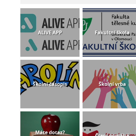
ALIVE APP
Fakultní škola
Školní časopis
Školní vrba
Máte dotaz?
Čtení pomáhá