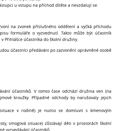
ástupci u vstupu na příchod dítěte a nevzdalují se.
zvoní na zvonek příslušného oddělení a vyčká příchodu
pisu formuláře o vyzvednutí. Takto může být účastník
Přihlášce účastníka do školní družiny.
budou účastníci předáváni po zazvonění oprávněné osobě
vání účastníků. V tomto čase odchází družina ven (na
ájmové kroužky. Případné odchody by narušovaly jejich
á situace v rodině) je nutno se domluvit s kmenovým
oty, smogová situace) zůstávají děti v prostorách školní
žné vyzvedávání účastníků.