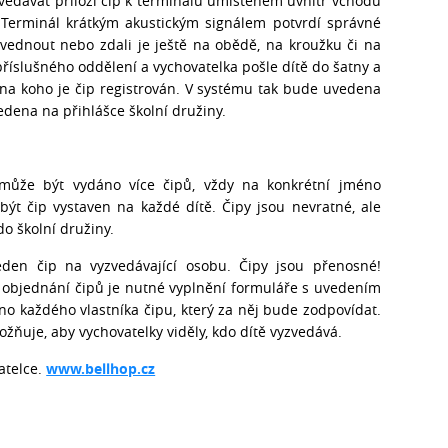
zvedávat přiloží čip k terminálu umístěném uvnitř vchodu
 Terminál krátkým akustickým signálem potvrdí správné
yzvednout nebo zdali je ještě na obědě, na kroužku či na
příslušného oddělení a vychovatelka pošle dítě do šatny a
 na koho je čip registrován. V systému tak bude uvedena
vedena na přihlášce školní družiny.
může být vydáno více čipů, vždy na konkrétní jméno
být čip vystaven na každé dítě. Čipy jsou nevratné, ale
do školní družiny.
eden čip na vyzvedávající osobu. Čipy jsou přenosné!
 objednání čipů je nutné vyplnění formuláře s uvedením
éno každého vlastníka čipu, který za něj bude zodpovídat.
uje, aby vychovatelky viděly, kdo dítě vyzvedává.
atelce.
www.bellhop.cz