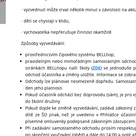
· vyzvednutí může trvat několik minut v závislosti na akt
· děti se chystají v klidu,
· vychovatelka nepřerušuje činnost okamžitě.
Způsoby vyzvedávání:
prostřednictvím čipového systému BELLhop,
pravidelným nebo mimořádným samostatným odchode
stránkách BELLhopu naší školy (
ZDE
) se jednoduše p
odchod účastníka a změny uložíte. Informace se zobraz
Odchody lze plánovat neomezeně dopředu. Samostatný
den jeho platnosti.
Pokud účastník odchází bez doprovodu (sám), je pro 
do školní družiny.
Pokud dojde ke změně vyzvedávání, zadává zákonný z
dítě ze ŠD jinak, než je uvedeno v Přihlášce účast
písemné omluvenky podepsané zákonným zástupcem
Při zadávání samostatného odchodu prosím respektujt
po skončení vyučování (oběd) a dále do 14:00 a poté až