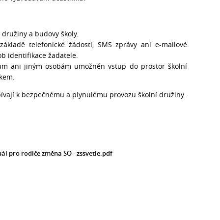
 družiny a budovy školy.
ákladě telefonické žádosti, SMS zprávy ani e-mailové
 identifikace žadatele.
čům ani jiným osobám umožněn vstup do prostor školní
íkem.
ívají k bezpečnému a plynulému provozu školní družiny.
l pro rodiče změna SO - zssvetle.pdf