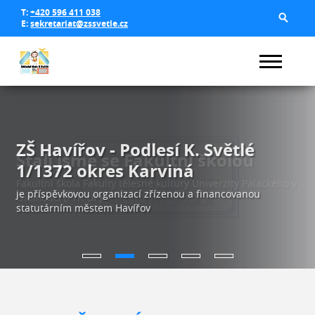
T:
+420 596 411 038
E:
sekretariat@zssvetle.cz
ZŠ Havířov - Podlesí K. Světlé
1/1372 okres Karviná
je příspěvkovou organizací zřízenou a financovanou
statutárním městem Havířov