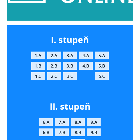
I. stupeň
1.A
2.A
3.A
4.A
5.A
1.B
2.B
3.B
4.B
5.B
1.C
2.C
3.C
5.C
II. stupeň
6.A
7.A
8.A
9.A
6.B
7.B
8.B
9.B