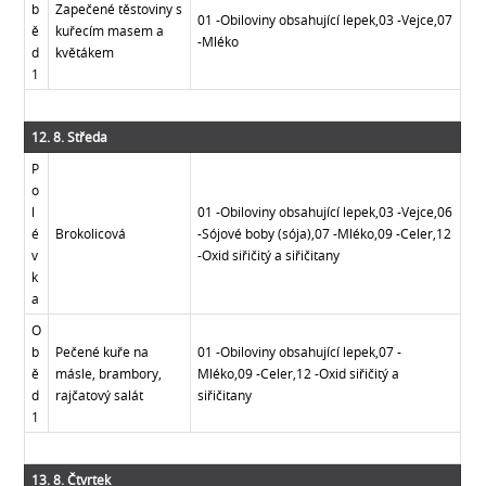
b
Zapečené těstoviny s
01 -Obiloviny obsahující lepek,03 -Vejce,07
ě
kuřecím masem a
-Mléko
d
květákem
1
12. 8. Středa
P
o
l
01 -Obiloviny obsahující lepek,03 -Vejce,06
é
Brokolicová
-Sójové boby (sója),07 -Mléko,09 -Celer,12
v
-Oxid siřičitý a siřičitany
k
a
O
b
Pečené kuře na
01 -Obiloviny obsahující lepek,07 -
ě
másle, brambory,
Mléko,09 -Celer,12 -Oxid siřičitý a
d
rajčatový salát
siřičitany
1
13. 8. Čtvrtek