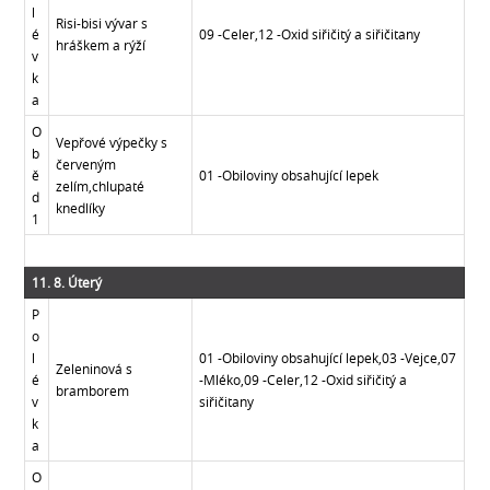
l
Risi-bisi vývar s
é
09 -Celer,12 -Oxid siřičitý a siřičitany
hráškem a rýží
v
k
a
O
Vepřové výpečky s
b
červeným
ě
01 -Obiloviny obsahující lepek
zelím,chlupaté
d
knedlíky
1
11. 8. Úterý
P
o
l
01 -Obiloviny obsahující lepek,03 -Vejce,07
Zeleninová s
é
-Mléko,09 -Celer,12 -Oxid siřičitý a
bramborem
v
siřičitany
k
a
O