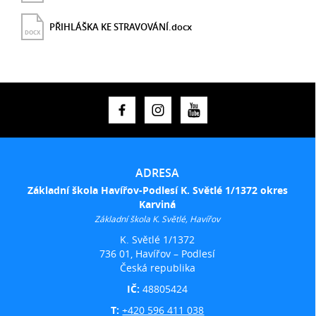
PŘIHLÁŠKA KE STRAVOVÁNÍ.docx
DOCX
ADRESA
Základní škola Havířov-Podlesí K. Světlé 1/1372 okres
Karviná
Základní škola K. Světlé, Havířov
K. Světlé 1/1372
736 01, Havířov – Podlesí
Česká republika
IČ:
48805424
T:
+420 596 411 038