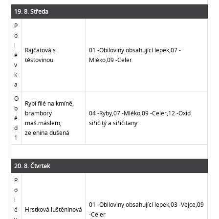
19. 8. Středa
P
o
l
Rajčatová s
01 -Obiloviny obsahující lepek,07 -
é
těstovinou
Mléko,09 -Celer
v
k
a
O
Rybí filé na kmíně,
b
brambory
04 -Ryby,07 -Mléko,09 -Celer,12 -Oxid
ě
maš.máslem,
siřičitý a siřičitany
d
zelenina dušená
1
20. 8. Čtvrtek
P
o
l
01 -Obiloviny obsahující lepek,03 -Vejce,09
é
Hrstková luštěninová
-Celer