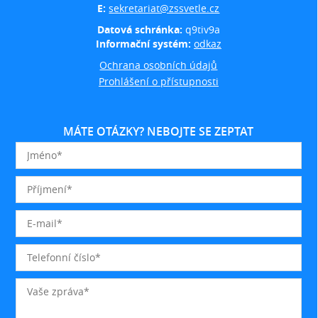
E:
sekretariat@zssvetle.cz
Datová schránka:
q9tiv9a
Informační systém:
odkaz
Ochrana osobních údajů
Prohlášení o přístupnosti
MÁTE OTÁZKY? NEBOJTE SE ZEPTAT