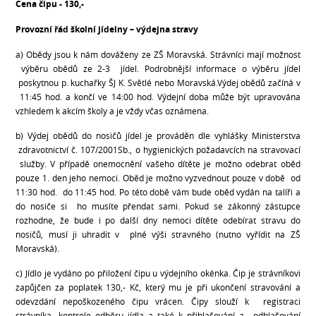
Cena čipu - 130,-
Provozní řád školní jídelny – výdejna stravy
a) Obědy jsou k nám dováženy ze ZŠ Moravská. Strávníci mají možnost
výběru obědů ze 2-3 jídel. Podrobnější informace o výběru jídel
poskytnou p. kuchařky ŠJ K. Světlé nebo Moravská.Výdej obědů začíná v
11:45 hod. a končí ve 14:00 hod. Výdejní doba může být upravována
vzhledem k akcím školy a je vždy včas oznámena.
b) Výdej obědů do nosičů jídel je prováděn dle vyhlášky Ministerstva
zdravotnictví č. 107/2001Sb., o hygienických požadavcích na stravovací
služby. V případě onemocnění vašeho dítěte je možno odebrat oběd
pouze 1. den jeho nemoci. Oběd je možno vyzvednout pouze v době od
11:30 hod. do 11:45 hod. Po této době vám bude oběd vydán na talíři a
do nosiče si ho musíte přendat sami. Pokud se zákonný zástupce
rozhodne, že bude i po další dny nemoci dítěte odebírat stravu do
nosičů, musí ji uhradit v plné výši stravného (nutno vyřídit na ZŠ
Moravská).
c) Jídlo je vydáno po přiložení čipu u výdejního okénka. Čip je strávníkovi
zapůjčen za poplatek 130,- Kč, který mu je při ukončení stravování a
odevzdání nepoškozeného čipu vrácen. Čipy slouží k registraci
strávníka, kontrole odběru jídla a také k přihlašování a odhlašování