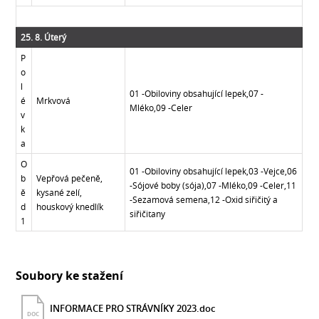
25. 8. Úterý
P
o
l
01 -Obiloviny obsahující lepek,07 -
é
Mrkvová
Mléko,09 -Celer
v
k
a
O
01 -Obiloviny obsahující lepek,03 -Vejce,06
b
Vepřová pečeně,
-Sójové boby (sója),07 -Mléko,09 -Celer,11
ě
kysané zelí,
-Sezamová semena,12 -Oxid siřičitý a
d
houskový knedlík
siřičitany
1
Soubory ke stažení
INFORMACE PRO STRÁVNÍKY 2023.doc
DOC