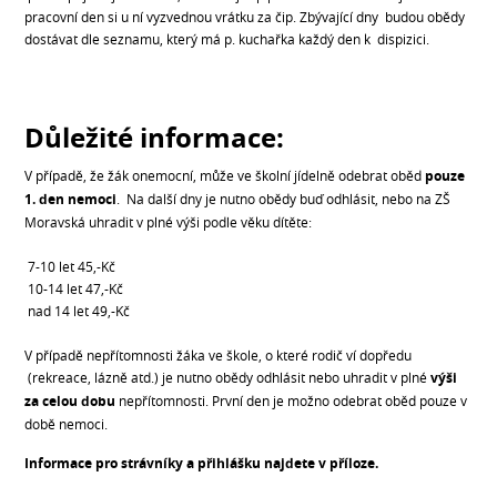
pracovní den si u ní vyzvednou vrátku za čip. Zbývající dny budou obědy
dostávat dle seznamu, který má p. kuchařka každý den k dispizici.
Důležité informace:
V případě, že žák onemocní, může ve školní jídelně odebrat oběd
pouze
1. den nemoci
. Na další dny je nutno obědy buď odhlásit, nebo na ZŠ
Moravská uhradit v plné výši podle věku dítěte:
7-10 let 45,-Kč
10-14 let 47,-Kč
nad 14 let 49,-Kč
V případě nepřítomnosti žáka ve škole, o které rodič ví dopředu
(rekreace, lázně atd.) je nutno obědy odhlásit nebo uhradit v plné
výši
za celou dobu
nepřítomnosti. První den je možno odebrat oběd pouze v
době nemoci.
Informace pro strávníky a přihlášku najdete v příloze.