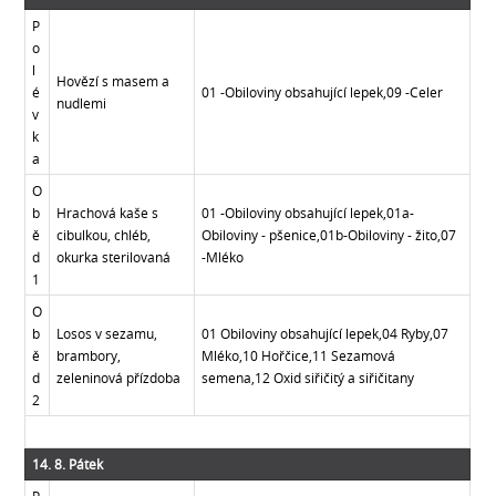
P
o
l
Hovězí s masem a
é
01 -Obiloviny obsahující lepek,09 -Celer
nudlemi
v
k
a
O
b
Hrachová kaše s
01 -Obiloviny obsahující lepek,01a-
ě
cibulkou, chléb,
Obiloviny - pšenice,01b-Obiloviny - žito,07
d
okurka sterilovaná
-Mléko
1
O
b
Losos v sezamu,
01 Obiloviny obsahující lepek,04 Ryby,07
ě
brambory,
Mléko,10 Hořčice,11 Sezamová
d
zeleninová přízdoba
semena,12 Oxid siřičitý a siřičitany
2
14. 8. Pátek