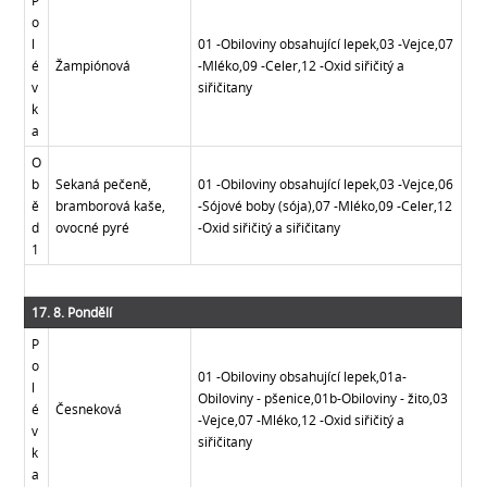
P
o
l
01 -Obiloviny obsahující lepek,03 -Vejce,07
é
Žampiónová
-Mléko,09 -Celer,12 -Oxid siřičitý a
v
siřičitany
k
a
O
b
Sekaná pečeně,
01 -Obiloviny obsahující lepek,03 -Vejce,06
ě
bramborová kaše,
-Sójové boby (sója),07 -Mléko,09 -Celer,12
d
ovocné pyré
-Oxid siřičitý a siřičitany
1
17. 8. Pondělí
P
o
01 -Obiloviny obsahující lepek,01a-
l
Obiloviny - pšenice,01b-Obiloviny - žito,03
é
Česneková
-Vejce,07 -Mléko,12 -Oxid siřičitý a
v
siřičitany
k
a