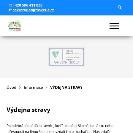
T:
+420 596 411 038
E:
sekretariat@zssvetle.cz
Úvod
Informace
VÝDEJNA STRAVY
Výdejna stravy
Po odebrání obědů, strávníci, kteří ukončují školní docházku nebo
přestupují na jinou školu, odevzdají čip p. kuchařce. Následující