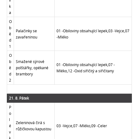
v
k
a
O
b
Palačinky se
01 -Obiloviny obsahující lepek,03 -Vejce,07
ě
zavařeninou
-Mléko
d
1
O
b
Smažené sýrové
01 -Obiloviny obsahující lepek,07 -
ě
polštářky, opékané
Mléko,12 -Oxid siřičitý a siřičitany
d
brambory
2
21. 8. Pátek
P
o
l
Zeleninová čirá s
é
03 -Vejce,07 -Mléko,09 -Celer
růžičkovou kapustou
v
k