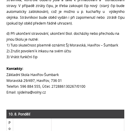
stravy. V případě ztráty čipu, je třeba zakoupit čip nový (starý čip bude
automaticky zablokován), což je možno u p. kuchařky u výdejního
okýnka. Strávníkovi bude oběd vydán i při zapomenutí nebo ztrátě čipu
(pokud byl oběd předem řádně uhrazen).
d) Při ukončení stravování, ukončení škol. docházky nebo přechodu na
jinou školu je nutné:
1) Tuto skutečnost písemně oznámit ŠJ Moravská, Havířov – Šumbark
2) Zrušit povolení k inkasu na svém účtu
3) Vrátit funkční čip
Kontakty:
Základní škola Havířov-Šumbark
Moravská 29/497, Havířov, 736 01
Telefon: 596 884 555, Účet: 272886130267/0100
Email: sjidelna@volny.cz
10. 8. Pondělí
P
o