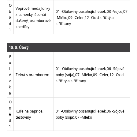
O
Vepřové medajlonky
b
01 -Obiloviny obsahující lepek,03 -Vejce,07
z panenky, špenát
ě
-Mléko,09 -Celer,12 -Oxid siřičitý a
dušený, bramborové
d
siřičitany
knedlíky
1
18. 8. Úterý
P
o
l
01 -Obiloviny obsahující lepek,06 -Sójové
é
Zelná s bramborem
boby (sója),07 -Mléko,09 -Celer,12 -Oxid
v
siřičitý a siřičitany
k
a
O
b
Kuře na paprice,
01 -Obiloviny obsahující lepek,06 -Sójové
ě
těstoviny
boby (sója),07 -Mléko
d
1