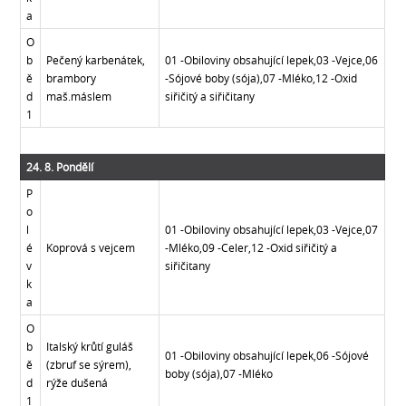
a
O
b
Pečený karbenátek,
01 -Obiloviny obsahující lepek,03 -Vejce,06
ě
brambory
-Sójové boby (sója),07 -Mléko,12 -Oxid
d
maš.máslem
siřičitý a siřičitany
1
24. 8. Pondělí
P
o
l
01 -Obiloviny obsahující lepek,03 -Vejce,07
é
Koprová s vejcem
-Mléko,09 -Celer,12 -Oxid siřičitý a
v
siřičitany
k
a
O
b
Italský krůtí guláš
01 -Obiloviny obsahující lepek,06 -Sójové
ě
(zbruf se sýrem),
boby (sója),07 -Mléko
d
rýže dušená
1