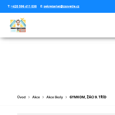
T:
+420 596 411 038
E:
sekretariat@zssvetle.cz
Úvod
Akce
Akce školy
GYMKOM, ŽÁCI 9. TŘÍD