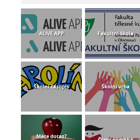
ALIVE APP
Fakultní škola
Školní časopis
Školní vrba
Máte dotaz?
Čtení pomáhá