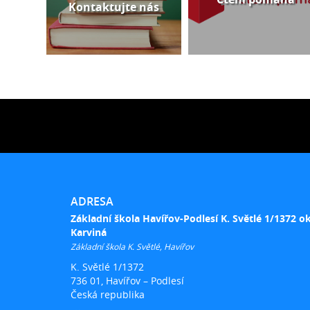
Kontaktujte nás
ADRESA
Základní škola Havířov-Podlesí K. Světlé 1/1372 o
Karviná
Základní škola K. Světlé, Havířov
K. Světlé 1/1372
736 01, Havířov – Podlesí
Česká republika