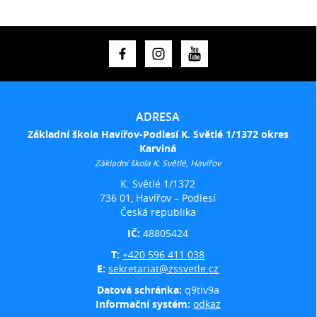
ADRESA
Základní škola Havířov-Podlesí K. Světlé 1/1372 okres
Karviná
Základní škola K. Světlé, Havířov
K. Světlé 1/1372
736 01, Havířov – Podlesí
Česká republika
IČ:
48805424
T:
+420 596 411 038
E:
sekretariat@zssvetle.cz
Datová schránka:
q9tiv9a
Informační systém:
odkaz