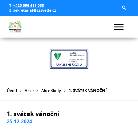
T:
+420 596 411 038
E:
sekretariat@zssvetle.cz
Úvod
Akce
Akce školy
1. SVÁTEK VÁNOČNÍ
1. svátek vánoční
25.12.2024