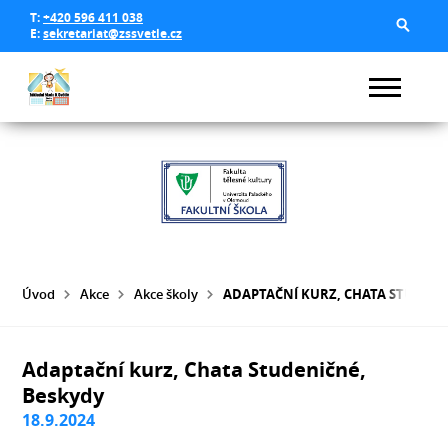
T:
+420 596 411 038
E:
sekretariat@zssvetle.cz
Úvod
Akce
Akce školy
ADAPTAČNÍ KURZ, CHATA STUDENI
Adaptační kurz, Chata Studeničné,
Beskydy
18.9.2024