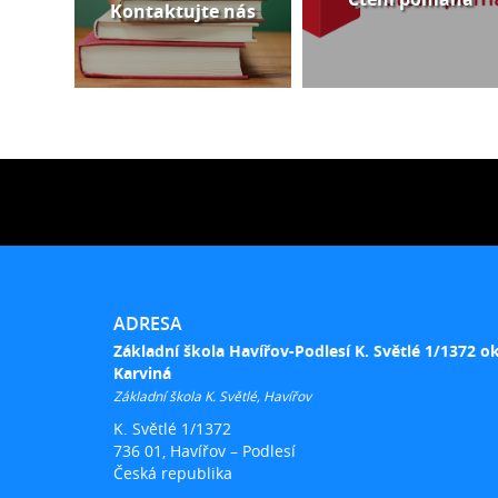
Kontaktujte nás
ADRESA
Základní škola Havířov-Podlesí K. Světlé 1/1372 o
Karviná
Základní škola K. Světlé, Havířov
K. Světlé 1/1372
736 01, Havířov – Podlesí
Česká republika