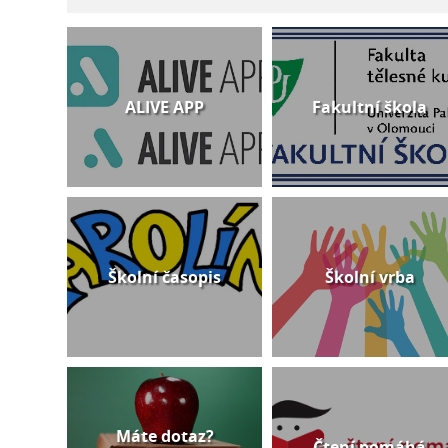
ALIVE APP
Fakultní škola
Školní časopis
Školní vrba
Máte dotaz?
Čtení pomáhá