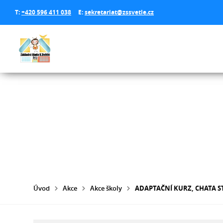
T:
+420 596 411 038
E:
sekretariat@zssvetle.cz
Úvod
Akce
Akce školy
ADAPTAČNÍ KURZ, CHATA S