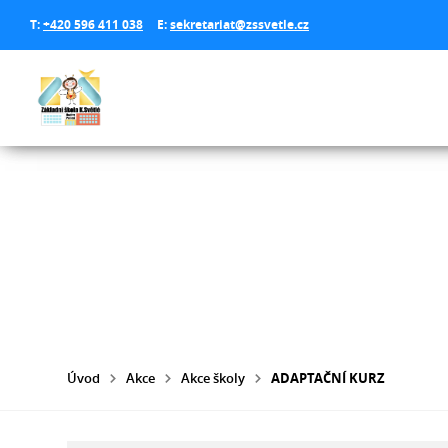
T:
+420 596 411 038
E:
sekretariat@zssvetle.cz
Úvod
Akce
Akce školy
ADAPTAČNÍ KURZ