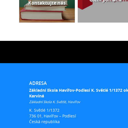
Kontaktujte nás
ADRESA
Základní škola Havířov-Podlesí K. Světlé 1/1372 o
Karviná
Základní škola K. Světlé, Havířov
K. Světlé 1/1372
736 01, Havířov – Podlesí
Česká republika