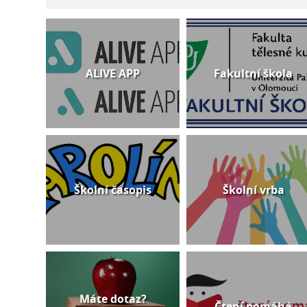
ALIVE APP
Fakultní škola
Školní časopis
Školní vrba
Máte dotaz?
Čtení pomáhá