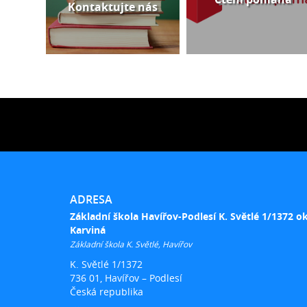
Kontaktujte nás
ADRESA
Základní škola Havířov-Podlesí K. Světlé 1/1372 o
Karviná
Základní škola K. Světlé, Havířov
K. Světlé 1/1372
736 01, Havířov – Podlesí
Česká republika