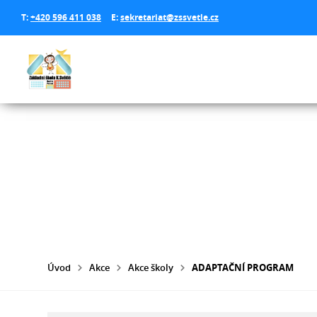
T:
+420 596 411 038
E:
sekretariat@zssvetle.cz
Úvod
Akce
Akce školy
ADAPTAČNÍ PROGRAM