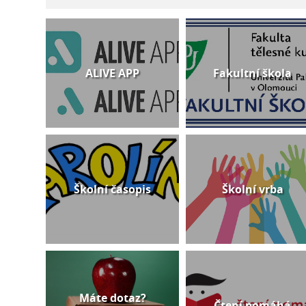
ALIVE APP
Fakultní škola
Školní časopis
Školní vrba
Máte dotaz?
Čtení pomáhá