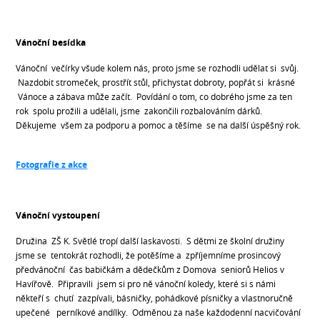
Vánoční besídka
Vánoční večírky všude kolem nás, proto jsme se rozhodli udělat si svůj.
Nazdobit stromeček, prostřít stůl, přichystat dobroty, popřát si krásné
Vánoce a zábava může začít. Povídání o tom, co dobrého jsme za ten
rok spolu prožili a udělali, jsme zakončili rozbalováním dárků.
Děkujeme všem za podporu a pomoc a těšíme se na další úspěšný rok.
Fotografie z akce
Vánoční vystoupení
Družina ZŠ K. Světlé tropí další laskavosti. S dětmi ze školní družiny
jsme se tentokrát rozhodli, že potěšíme a zpříjemníme prosincový
předvánoční čas babičkám a dědečkům z Domova seniorů Helios v
Havířově. Připravili jsem si pro ně vánoční koledy, které si s námi
někteří s chutí zazpívali, básničky, pohádkové písničky a vlastnoručně
upečené perníkové andílky. Odměnou za naše každodenní nacvičování