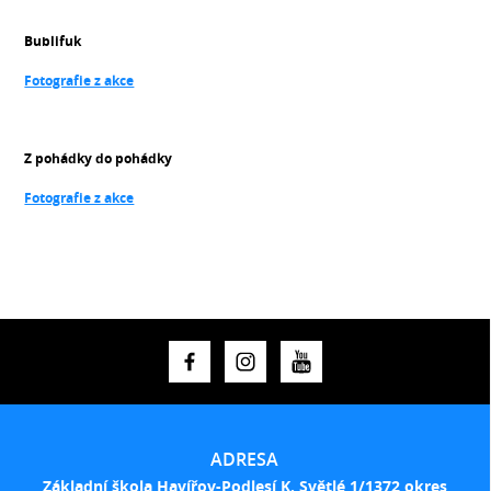
Bublifuk
Fotografie z akce
Z pohádky do pohádky
Fotografie z akce
ADRESA
Základní škola Havířov-Podlesí K. Světlé 1/1372 okres