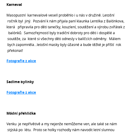
Karneval
Masopustní karnevalové veselí proběhlo i u nás v družině. Letošní
ročník byl jiný. Pozvání k nám přijala paní klaunka Lentilka z Balónkova,
která připravila pro děti tanečky, kouzlení, soutěžení a výrobu zvířátek z
balónků. Samozřejmostí byly tradiční dobroty pro děti i dospělé a
soutěže, za které si všechny děti odnesly v balíčcích odměny. Málem
bych zapomněla…letošní masky byly úžasné a bude těžké je příští rok
překonat!
Fotografie z akce
Sadíme bylinky
Fotografie z akce
Módní přehlídka
Venku je nepřívětivě a my nejenže nemůžeme ven, ale také se nám
stýská po létu. Proto se holky rozhodly nám navodit letní slunnou