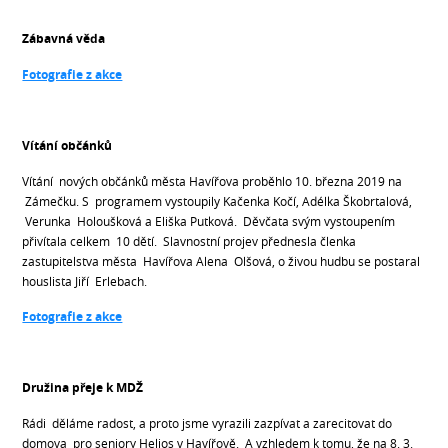
Zábavná věda
Fotografie z akce
Vítání občánků
Vítání nových občánků města Havířova proběhlo 10. března 2019 na
Zámečku. S programem vystoupily Kačenka Kočí, Adélka Škobrtalová,
Verunka Holoušková a Eliška Putková. Děvčata svým vystoupením
přivítala celkem 10 dětí. Slavnostní projev přednesla členka
zastupitelstva města Havířova Alena Olšová, o živou hudbu se postaral
houslista Jiří Erlebach.
Fotografie z akce
Družina přeje k MDŽ
Rádi děláme radost, a proto jsme vyrazili zazpívat a zarecitovat do
domova pro seniory Helios v Havířově. A vzhledem k tomu, že na 8. 3.