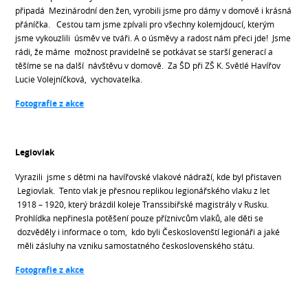
připadá Mezinárodní den žen, vyrobili jsme pro dámy v domově i krásná
přáníčka. Cestou tam jsme zpívali pro všechny kolemjdoucí, kterým
jsme vykouzlili úsměv ve tváři. A o úsměvy a radost nám přeci jde! Jsme
rádi, že máme možnost pravidelně se potkávat se starší generací a
těšíme se na další návštěvu v domově. Za ŠD při ZŠ K. Světlé Havířov
Lucie Volejníčková, vychovatelka.
Fotografie z akce
Legiovlak
Vyrazili jsme s dětmi na havířovské vlakové nádraží, kde byl přistaven
Legiovlak. Tento vlak je přesnou replikou legionářského vlaku z let
1918 – 1920, který brázdil koleje Transsibiřské magistrály v Rusku.
Prohlídka nepřinesla potěšení pouze příznivcům vlaků, ale děti se
dozvěděly i informace o tom, kdo byli Českoslovenští legionáři a jaké
měli zásluhy na vzniku samostatného československého státu.
Fotografie z akce