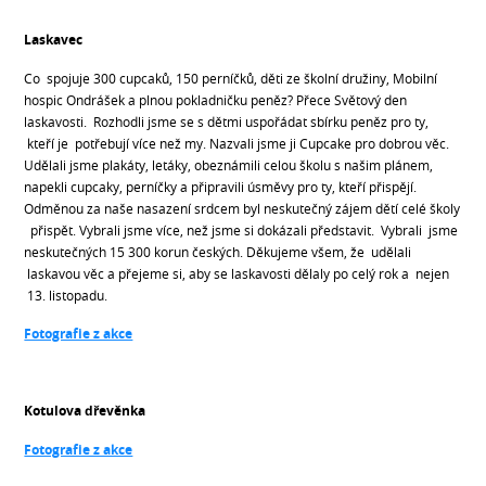
Laskavec
Co spojuje 300 cupcaků, 150 perníčků, děti ze školní družiny, Mobilní
hospic Ondrášek a plnou pokladničku peněz? Přece Světový den
laskavosti. Rozhodli jsme se s dětmi uspořádat sbírku peněz pro ty,
kteří je potřebují více než my. Nazvali jsme ji Cupcake pro dobrou věc.
Udělali jsme plakáty, letáky, obeznámili celou školu s našim plánem,
napekli cupcaky, perníčky a připravili úsměvy pro ty, kteří přispějí.
Odměnou za naše nasazení srdcem byl neskutečný zájem dětí celé školy
přispět. Vybrali jsme více, než jsme si dokázali představit. Vybrali jsme
neskutečných 15 300 korun českých. Děkujeme všem, že udělali
laskavou věc a přejeme si, aby se laskavosti dělaly po celý rok a nejen
13. listopadu.
Fotografie z akce
Kotulova dřevěnka
Fotografie z akce