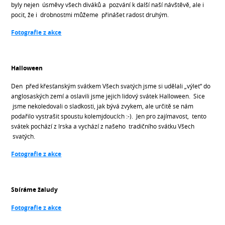
byly nejen úsměvy všech diváků a pozvání k další naší návštěvě, ale i
pocit, že i drobnostmi můžeme přinášet radost druhým.
Fotografie z akce
Halloween
Den před křesťanským svátkem Všech svatých jsme si udělali „výlet“ do
anglosaských zemí a oslavili jsme jejich lidový svátek Halloween. Sice
jsme nekoledovali o sladkosti, jak bývá zvykem, ale určitě se nám
podařilo vystrašit spoustu kolemjdoucích :-). Jen pro zajímavost, tento
svátek pochází z Irska a vychází z našeho tradičního svátku Všech
svatých.
Fotografie z akce
Sbíráme žaludy
Fotografie z akce