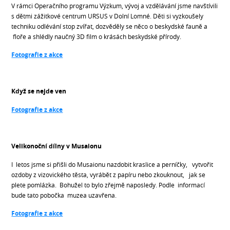
V rámci Operačního programu Výzkum, vývoj a vzdělávání jsme navštívili
s dětmi zážitkové centrum URSUS v Dolní Lomné. Děti si vyzkoušely
techniku odlévání stop zvířat, dozvěděly se něco o beskydské fauně a
floře a shlédly naučný 3D film o krásách beskydské přírody.
Fotografie z akce
Když se nejde ven
Fotografie z akce
Velikonoční dílny v Musaionu
I letos jsme si přišli do Musaionu nazdobit kraslice a perníčky, vytvořit
ozdoby z vizovického těsta, vyrábět z papíru nebo zkouknout, jak se
plete pomlázka. Bohužel to bylo zřejmě naposledy. Podle informací
bude tato pobočka muzea uzavřena.
Fotografie z akce