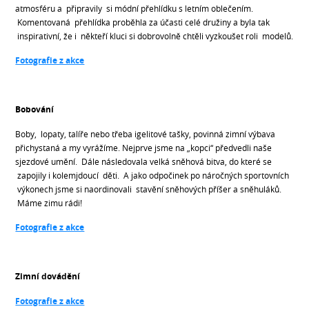
atmosféru a připravily si módní přehlídku s letním oblečením.
Komentovaná přehlídka proběhla za účasti celé družiny a byla tak
inspirativní, že i někteří kluci si dobrovolně chtěli vyzkoušet roli modelů.
Fotografie z akce
Bobování
Boby, lopaty, talíře nebo třeba igelitové tašky, povinná zimní výbava
přichystaná a my vyrážíme. Nejprve jsme na „kopci“ předvedli naše
sjezdové umění. Dále následovala velká sněhová bitva, do které se
zapojily i kolemjdoucí děti. A jako odpočinek po náročných sportovních
výkonech jsme si naordinovali stavění sněhových příšer a sněhuláků.
Máme zimu rádi!
Fotografie z akce
Zimní dovádění
Fotografie z akce