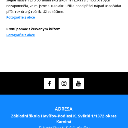
stejné nadšení pro pořádání akcí jako mají Lukáš s Emou. A abych
nezapomněla, velmi jsme si tuto akci užili a hned přišel nápad uspořádat
příští rok druhý ročník. Už se těšíme.
Fotografie z akce
První pomoc s červeným křížem
Fotografie z akce
ADRESA
Základní škola Havířov-Podlesí K. Světlé 1/1372 okres
Karviná
Základní škola K. Světlé, Havířov