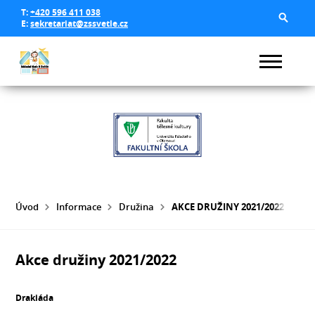
T:
+420 596 411 038
E:
sekretariat@zssvetle.cz
Úvod
Informace
Družina
AKCE DRUŽINY 2021/2022
Akce družiny 2021/2022
Drakiáda