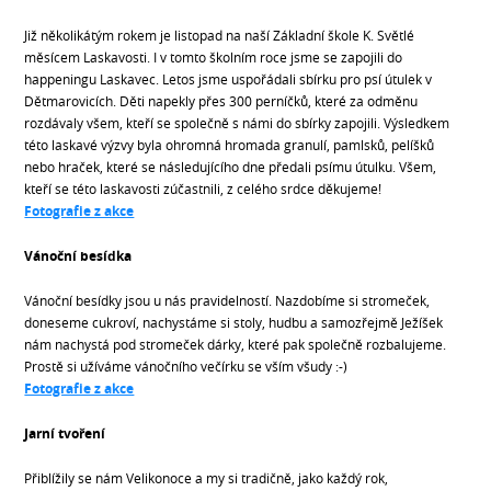
Již několikátým rokem je listopad na naší Základní škole K. Světlé
měsícem Laskavosti. I v tomto školním roce jsme se zapojili do
happeningu Laskavec. Letos jsme uspořádali sbírku pro psí útulek v
Dětmarovicích. Děti napekly přes 300 perníčků, které za odměnu
rozdávaly všem, kteří se společně s námi do sbírky zapojili. Výsledkem
této laskavé výzvy byla ohromná hromada granulí, pamlsků, pelíšků
nebo hraček, které se následujícího dne předali psímu útulku. Všem,
kteří se této laskavosti zúčastnili, z celého srdce děkujeme!
Fotografie z akce
Vánoční besídka
Vánoční besídky jsou u nás pravidelností. Nazdobíme si stromeček,
doneseme cukroví, nachystáme si stoly, hudbu a samozřejmě Ježíšek
nám nachystá pod stromeček dárky, které pak společně rozbalujeme.
Prostě si užíváme vánočního večírku se vším všudy :-)
Fotografie z akce
Jarní tvoření
Přiblížily se nám Velikonoce a my si tradičně, jako každý rok,