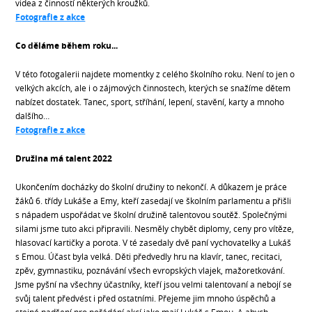
videa z činností některých kroužků.
Fotografie z akce
Co děláme během roku...
V této fotogalerii najdete momentky z celého školního roku. Není to jen o
velkých akcích, ale i o zájmových činnostech, kterých se snažíme dětem
nabízet dostatek. Tanec, sport, stříhání, lepení, stavění, karty a mnoho
dalšího…
Fotografie z akce
Družina má talent 2022
Ukončením docházky do školní družiny to nekončí. A důkazem je práce
žáků 6. třídy Lukáše a Emy, kteří zasedají ve školním parlamentu a přišli
s nápadem uspořádat ve školní družině talentovou soutěž. Společnými
silami jsme tuto akci připravili. Nesměly chybět diplomy, ceny pro vítěze,
hlasovací kartičky a porota. V té zasedaly dvě paní vychovatelky a Lukáš
s Emou. Účast byla velká. Děti předvedly hru na klavír, tanec, recitaci,
zpěv, gymnastiku, poznávání všech evropských vlajek, mažoretkování.
Jsme pyšní na všechny účastníky, kteří jsou velmi talentovaní a nebojí se
svůj talent předvést i před ostatními. Přejeme jim mnoho úspěchů a