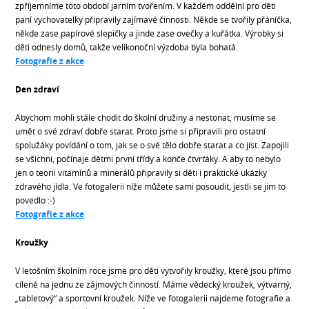
zpříjemníme toto období jarním tvořením. V každém oddělní pro děti
paní vychovatelky připravily zajímavé činnosti. Někde se tvořily přáníčka,
někde zase papírové slepičky a jinde zase ovečky a kuřátka. Výrobky si
děti odnesly domů, takže velikonoční výzdoba byla bohatá.
Fotografie z akce
Den zdraví
Abychom mohli stále chodit do školní družiny a nestonat, musíme se
umět o své zdraví dobře starat. Proto jsme si připravili pro ostatní
spolužáky povídání o tom, jak se o své tělo dobře starat a co jíst. Zapojili
se všichni, počínaje dětmi první třídy a konče čtvrťáky. A aby to nebylo
jen o teorii vitamínů a minerálů připravily si děti i praktické ukázky
zdravého jídla. Ve fotogalerii níže můžete sami posoudit, jestli se jim to
povedlo :-)
Fotografie z akce
Kroužky
V letošním školním roce jsme pro děti vytvořily kroužky, které jsou přímo
cílené na jednu ze zájmových činností. Máme vědecký kroužek, výtvarný,
„tabletový“ a sportovní kroužek. Níže ve fotogalerii najdeme fotografie a