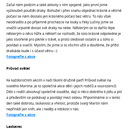
Začal nám podzim a také aktivity s ním spojené. Jako první jsme
vyzkoušeli pouštět draky. Bohužel i přes snahu objednat krásné a větrné
počasí se nám dostalo jen krásného počasí bez větru. To nás však
neodradilo a po příjemné procházce na louky u řeky Lučiny jsme se
snažili urputně dostat své draky na nebe. Některým se to dařilo lépe
některým o něco hůře a někteří se rozhodli, že toto krásné odpoledne je
jako stvořené pro piknik v trávě, a proto sledovali ostatní a u toho si
povídali a svačili. Myslím, že jsme si to všichni užili a doufáme, že příští
drakiáda bude i s účastí větru :-).
Fotografie z akce
Průvod světel
Ke každoročním akcím v naší školní družině patří Průvod světel na
svatého Martina. Je to společná akce dětí i jejich rodičů a sourozenců.
Děti s rodiči absolvují společně soutěže, dají si něco dobrého k jídlu a pití
a především se potkávají a povídají mezi sebou. Připomínáme si v tento
den také dobrotu, laskavost a vřelost, protože svatý Martin nám
nepřináší jen sníh, ale i naději a lidskost v nás.
Fotografie z akce
Laskavec