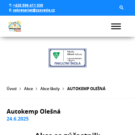
T:
+420 596 411 038
E:
sekretariat@zssvetle.cz
Úvod
Akce
Akce školy
AUTOKEMP OLEŠNÁ
Autokemp Olešná
24.6.2025