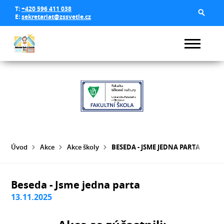
T:
+420 596 411 038
E:
sekretariat@zssvetle.cz
Úvod
Akce
Akce školy
BESEDA - JSME JEDNA PARTA
Beseda - Jsme jedna parta
13.11.2025