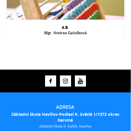
4.B
Mgr. Andrea Galušková
ADRESA
Základní škola Havířov-Podlesí K. Světlé 1/1372 okres
Karviná
Základní škola K. Světlé, Havířov