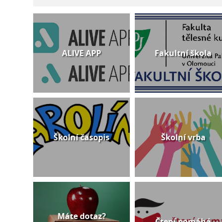
ALIVE APP
Fakultní škola
Školní časopis
Školní vrba
Máte dotaz?
Čtení pomáhá