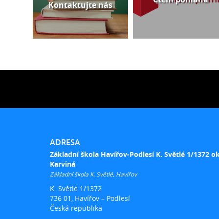
Kontaktujte nás
ADRESA
Základní škola Havířov-Podlesí K. Světlé 1/1372 o
Karviná
Základní škola K. Světlé, Havířov
K. Světlé 1/1372
736 01, Havířov – Podlesí
Česká republika