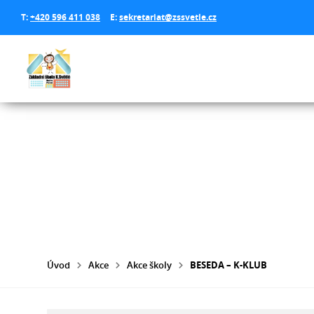
T:
+420 596 411 038
E:
sekretariat@zssvetle.cz
Úvod
Akce
Akce školy
BESEDA – K-KLUB