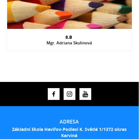
8.B
Mgr. Adriana Skulinová
ADRESA
Základní škola Havířov-Podlesí K. Světlé 1/1372 okres
Karviná