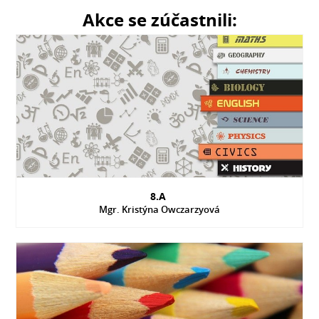
Akce se zúčastnili:
8.A
Mgr. Kristýna Owczarzyová