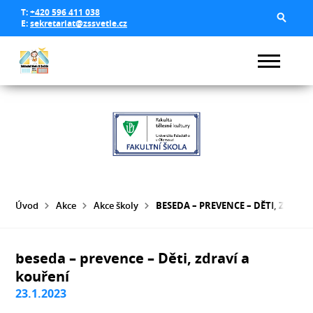
T:
+420 596 411 038
E:
sekretariat@zssvetle.cz
Úvod
Akce
Akce školy
BESEDA – PREVENCE – DĚTI, ZDRAV
beseda – prevence – Děti, zdraví a
kouření
23.1.2023