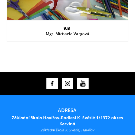
9.B
Mgr. Michaela Vargová
ADRESA
Základní škola Havířov-Podlesí K. Světlé 1/1372 okres
Karviná
Základní škola K. Světlé, Havířov