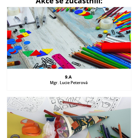
Akce se zúčastnili:
9.A
Mgr. Lucie Peterová