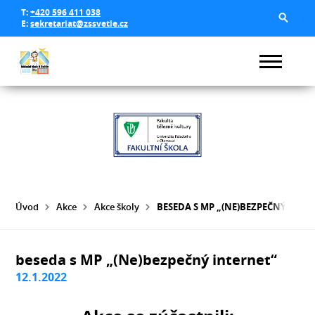
T:
+420 596 411 038
E:
sekretariat@zssvetle.cz
Úvod
Akce
Akce školy
BESEDA S MP „(NE)BEZPEČNÝ INTE
beseda s MP „(Ne)bezpečný internet“
12.1.2022