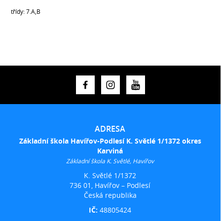
třídy: 7.A,B
ADRESA
Základní škola Havířov-Podlesí K. Světlé 1/1372 okres
Karviná
Základní škola K. Světlé, Havířov
K. Světlé 1/1372
736 01, Havířov – Podlesí
Česká republika
IČ:
48805424