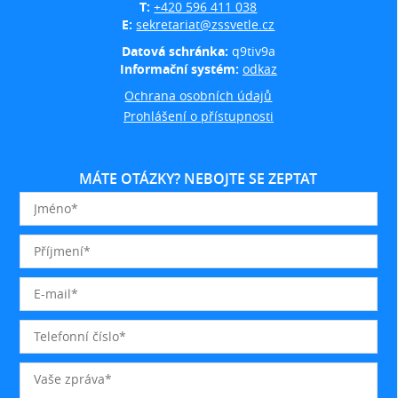
T:
+420 596 411 038
E:
sekretariat@zssvetle.cz
Datová schránka:
q9tiv9a
Informační systém:
odkaz
Ochrana osobních údajů
Prohlášení o přístupnosti
MÁTE OTÁZKY? NEBOJTE SE ZEPTAT