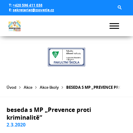
T:
+420 596 411 038
E:
sekretariat@zssvetle.cz
Úvod
Akce
Akce školy
BESEDA S MP „PREVENCE PROTI KR
beseda s MP „Prevence proti
kriminalitě“
2.3.2020