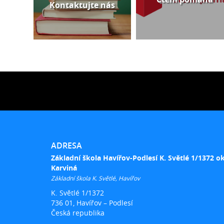
Kontaktujte nás
ADRESA
Základní škola Havířov-Podlesí K. Světlé 1/1372 o
Karviná
Základní škola K. Světlé, Havířov
K. Světlé 1/1372
736 01, Havířov – Podlesí
Česká republika