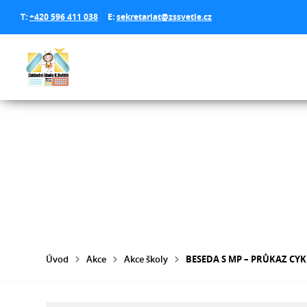
T:
+420 596 411 038
E:
sekretariat@zssvetle.cz
Úvod
Akce
Akce školy
BESEDA S MP – PRŮKAZ CYK