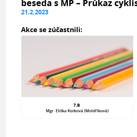
beseda s MP – Průkaz cykli
21.2.2023
Akce se zúčastnili:
7.B
Mgr. Eliška Kotková (Moldříková)