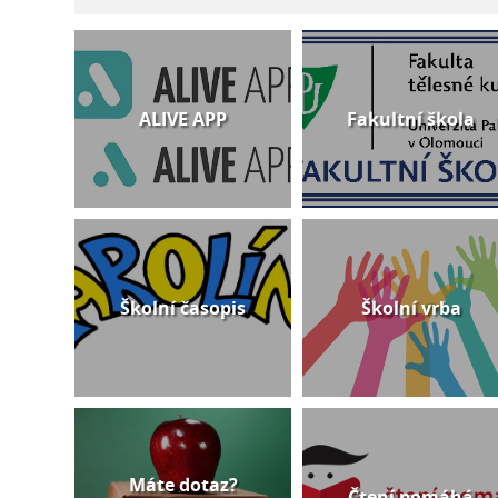
ALIVE APP
Fakultní škola
Školní časopis
Školní vrba
Máte dotaz?
Čtení pomáhá