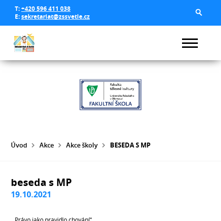
T:
+420 596 411 038
E:
sekretariat@zssvetle.cz
Úvod
Akce
Akce školy
BESEDA S MP
beseda s MP
19.10.2021
„Právo jako pravidlo chování“