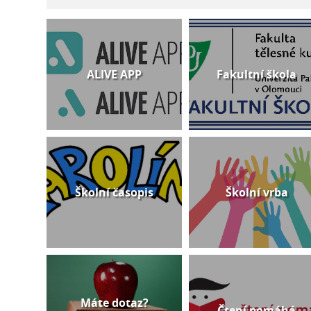
ALIVE APP
Fakultní škola
Školní časopis
Školní vrba
Máte dotaz?
Čtení pomáhá