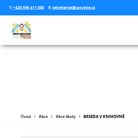
T:
+420 596 411 038
E:
sekretariat@zssvetle.cz
Úvod
Akce
Akce školy
BESEDA V KNIHOVNĚ