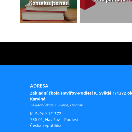
Kontaktujte nás
ADRESA
Základní škola Havířov-Podlesí K. Světlé 1/1372 o
Karviná
Základní škola K. Světlé, Havířov
K. Světlé 1/1372
736 01, Havířov – Podlesí
Česká republika