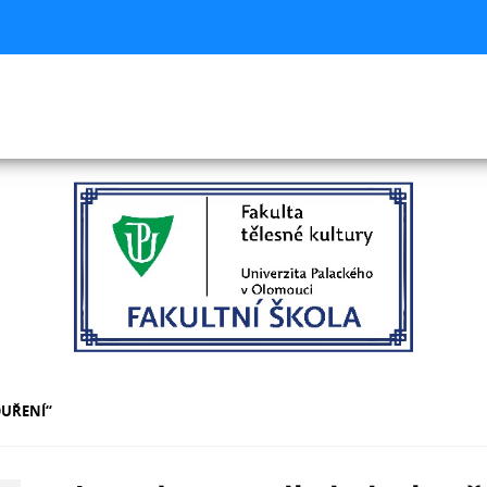
OUŘENÍ“