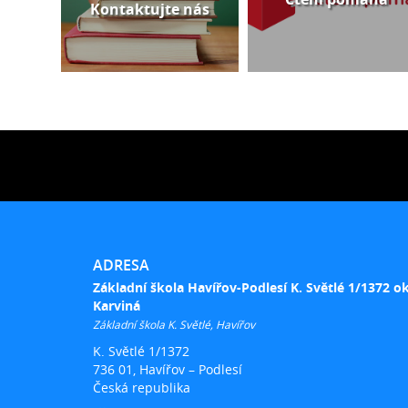
Kontaktujte nás
ADRESA
Základní škola Havířov-Podlesí K. Světlé 1/1372 o
Karviná
Základní škola K. Světlé, Havířov
K. Světlé 1/1372
736 01, Havířov – Podlesí
Česká republika