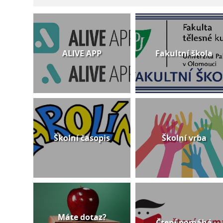
ALIVE APP
Fakultní škola
Školní časopis
Školní vrba
Máte dotaz?
Čtení pomáhá