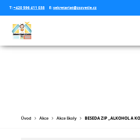
T:
+420 596 411 038
E:
sekretariat@zssvetle.cz
Úvod
Akce
Akce školy
BESEDA ZIP „ALKOHOL A K