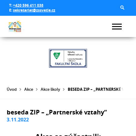
T:
+420 596 411 038
E:
sekretariat@zssvetle.cz
Úvod
Akce
Akce školy
BESEDA ZIP – „PARTNERSKÉ VZTAH
beseda ZIP – „Partnerské vztahy“
3.11.2022