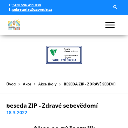
T:
+420 596 411 038
E:
sekretariat@zssvetle.cz
Úvod
Akce
Akce školy
BESEDA ZIP - ZDRAVÉ SEBEVĚDOMÍ
beseda ZIP - Zdravé sebevědomí
18.3.2022