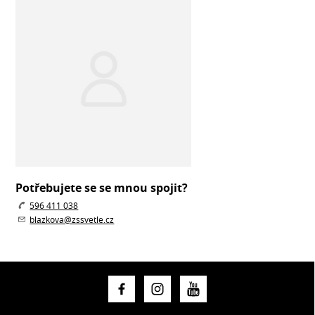
Potřebujete se se mnou spojit?
596 411 038
blazkova@zssvetle.cz