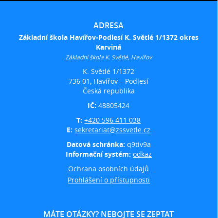
ADRESA
Základní škola Havířov-Podlesí K. Světlé 1/1372 okres
Karviná
Základní škola K. Světlé, Havířov
K. Světlé 1/1372
736 01, Havířov – Podlesí
Česká republika
IČ:
48805424
T:
+420 596 411 038
E:
sekretariat@zssvetle.cz
Datová schránka:
q9tiv9a
Informační systém:
odkaz
Ochrana osobních údajů
Prohlášení o přístupnosti
MÁTE OTÁZKY? NEBOJTE SE ZEPTAT