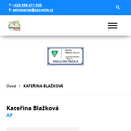
T:
+420 596 411 038
E:
sekretariat@zssvetle.cz
Úvod
KATEŘINA BLAŽKOVÁ
Kateřina Blažková
AP