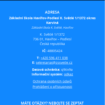
ADRESA
Základní škola Havířov-Podlesí K. Světlé 1/1372 okres
Karviná
Základní škola K. Světlé, Havířov
K. Světlé 1/1372
736 01, Havířov – Podlesí
Česká republika
IČ:
48805424
T:
+420 596 411 038
E:
sekretariat@zssvetle.cz
Datová schránka:
q9tiv9a
Informační systém:
odkaz
Ochrana osobních údajů
Prohlášení o přístupnosti
MÁTE OTÁZKY? NEBOJTE SE ZEPTAT