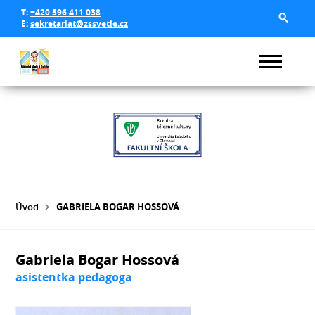
T:
+420 596 411 038
E:
sekretariat@zssvetle.cz
Úvod
GABRIELA BOGAR HOSSOVÁ
Gabriela Bogar Hossová
asistentka pedagoga