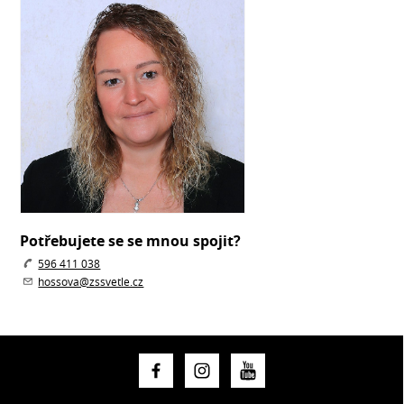
Potřebujete se se mnou spojit?
596 411 038
hossova@zssvetle.cz