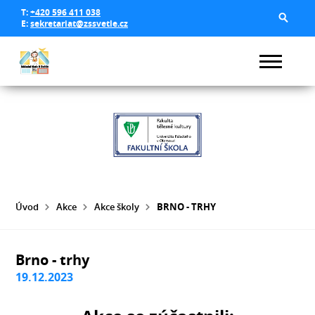
T:
+420 596 411 038
E:
sekretariat@zssvetle.cz
Úvod
Akce
Akce školy
BRNO - TRHY
Brno - trhy
19.12.2023