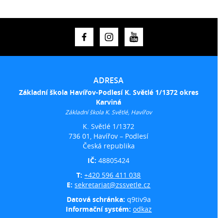
ADRESA
Základní škola Havířov-Podlesí K. Světlé 1/1372 okres
Karviná
Základní škola K. Světlé, Havířov
K. Světlé 1/1372
736 01, Havířov – Podlesí
Česká republika
IČ:
48805424
T:
+420 596 411 038
E:
sekretariat@zssvetle.cz
Datová schránka:
q9tiv9a
Informační systém:
odkaz