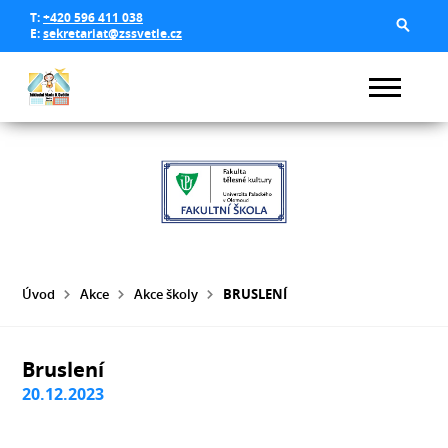
T:
+420 596 411 038
E:
sekretariat@zssvetle.cz
Úvod
Akce
Akce školy
BRUSLENÍ
Bruslení
20.12.2023