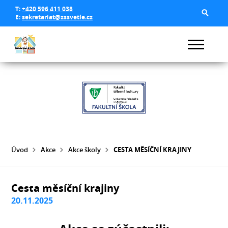
T:
+420 596 411 038
E:
sekretariat@zssvetle.cz
Úvod
Akce
Akce školy
CESTA MĚSÍČNÍ KRAJINY
Cesta měsíční krajiny
20.11.2025