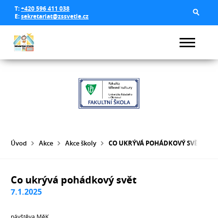
T:
+420 596 411 038
E:
sekretariat@zssvetle.cz
Úvod
Akce
Akce školy
CO UKRÝVÁ POHÁDKOVÝ SVĚT
Co ukrývá pohádkový svět
7.1.2025
návštěva MěK