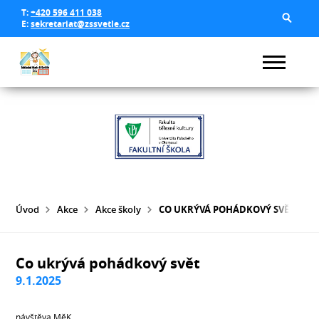
T:
+420 596 411 038
E:
sekretariat@zssvetle.cz
Úvod
Akce
Akce školy
CO UKRÝVÁ POHÁDKOVÝ SVĚT
Co ukrývá pohádkový svět
9.1.2025
návštěva MěK