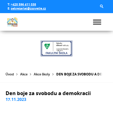
T:
+420 596 411 038
E:
sekretariat@zssvetle.cz
Úvod
Akce
Akce školy
DEN BOJE ZA SVOBODU A DEMOKRA
Den boje za svobodu a demokracii
17.11.2023