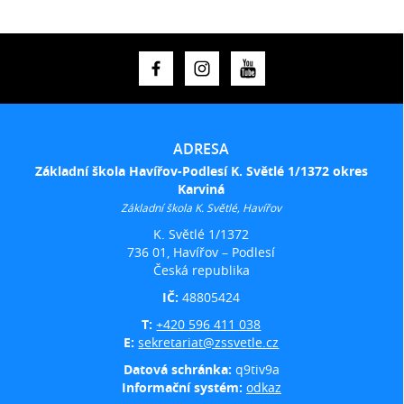
ADRESA
Základní škola Havířov-Podlesí K. Světlé 1/1372 okres
Karviná
Základní škola K. Světlé, Havířov
K. Světlé 1/1372
736 01, Havířov – Podlesí
Česká republika
IČ:
48805424
T:
+420 596 411 038
E:
sekretariat@zssvetle.cz
Datová schránka:
q9tiv9a
Informační systém:
odkaz