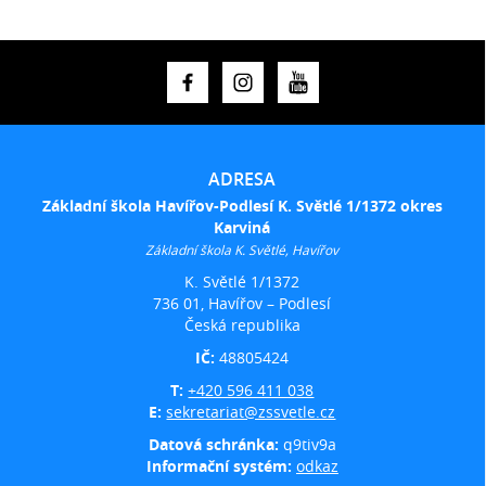
ADRESA
Základní škola Havířov-Podlesí K. Světlé 1/1372 okres
Karviná
Základní škola K. Světlé, Havířov
K. Světlé 1/1372
736 01, Havířov – Podlesí
Česká republika
IČ:
48805424
T:
+420 596 411 038
E:
sekretariat@zssvetle.cz
Datová schránka:
q9tiv9a
Informační systém:
odkaz