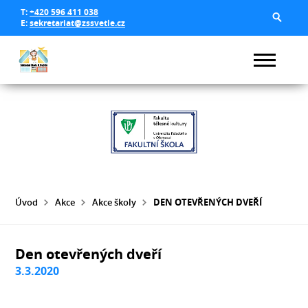
T:
+420 596 411 038
E:
sekretariat@zssvetle.cz
Úvod
Akce
Akce školy
DEN OTEVŘENÝCH DVEŘÍ
Den otevřených dveří
3.3.2020