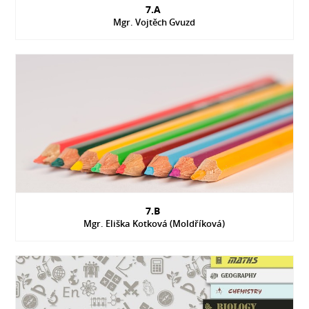
7.A
Mgr. Vojtěch Gvuzd
7.B
Mgr. Eliška Kotková (Moldříková)