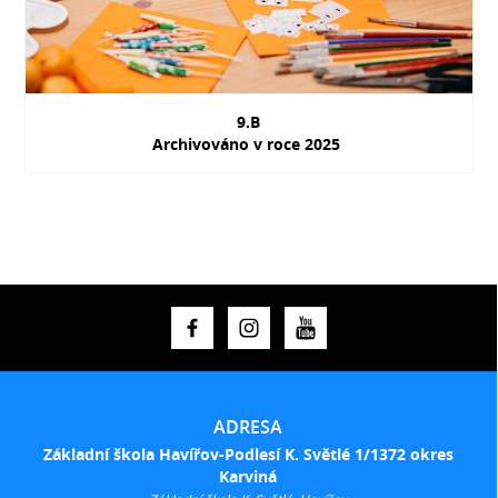
9.B
Archivováno v roce 2025
ADRESA
Základní škola Havířov-Podlesí K. Světlé 1/1372 okres
Karviná