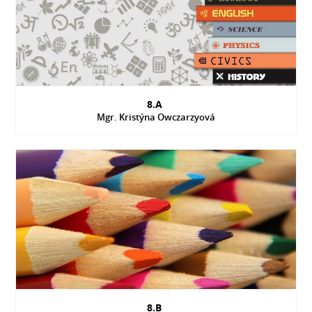
8.A
Mgr. Kristýna Owczarzyová
8.B