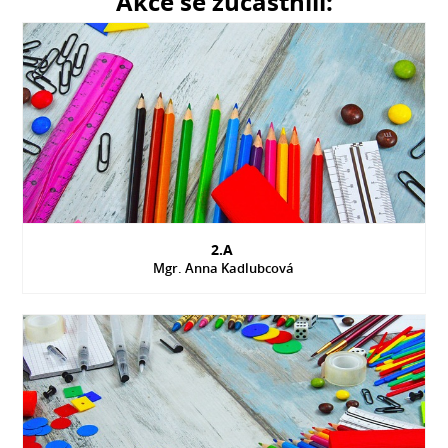
Akce se zúčastnili:
2.A
Mgr. Anna Kadlubcová