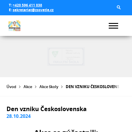
T:
+420 596 411 038
E:
sekretariat@zssvetle.cz
Úvod
Akce
Akce školy
DEN VZNIKU ČESKOSLOVENSKA
Den vzniku Československa
28.10.2024