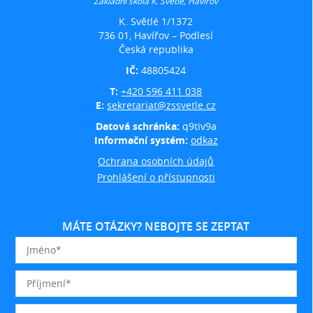
Základní škola K. Světlé, Havířov
K. Světlé 1/1372
736 01, Havířov – Podlesí
Česká republika
IČ:
48805424
T:
+420 596 411 038
E:
sekretariat@zssvetle.cz
Datová schránka:
q9tiv9a
Informační systém:
odkaz
Ochrana osobních údajů
Prohlášení o přístupnosti
MÁTE OTÁZKY? NEBOJTE SE ZEPTAT