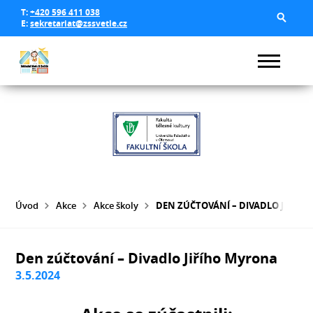
T:
+420 596 411 038
E:
sekretariat@zssvetle.cz
Úvod
Akce
Akce školy
DEN ZÚČTOVÁNÍ – DIVADLO JIŘÍH
Den zúčtování – Divadlo Jiřího Myrona
3.5.2024