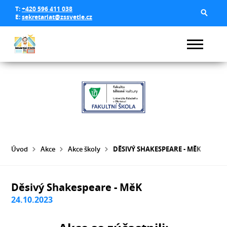
T:
+420 596 411 038
E:
sekretariat@zssvetle.cz
Úvod
Akce
Akce školy
DĚSIVÝ SHAKESPEARE - MĚK
Děsivý Shakespeare - MěK
24.10.2023