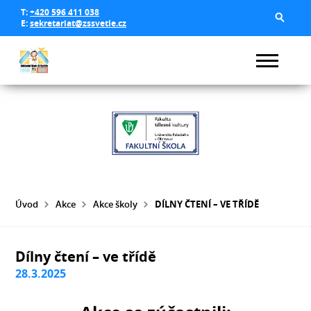
T:
+420 596 411 038
E:
sekretariat@zssvetle.cz
Úvod
Akce
Akce školy
DÍLNY ČTENÍ – VE TŘÍDĚ
Dílny čtení – ve třídě
28.3.2025