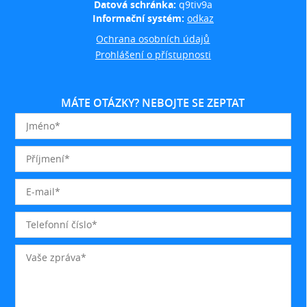
Datová schránka:
q9tiv9a
Informační systém:
odkaz
Ochrana osobních údajů
Prohlášení o přístupnosti
MÁTE OTÁZKY? NEBOJTE SE ZEPTAT