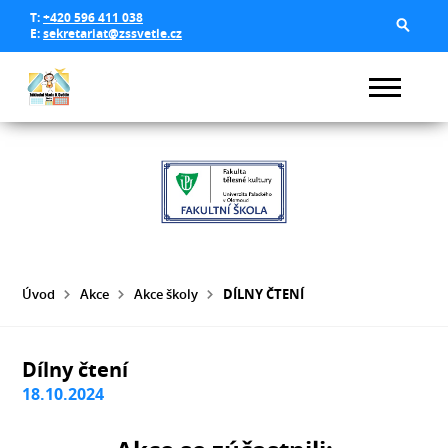
T:
+420 596 411 038
E:
sekretariat@zssvetle.cz
Úvod
Akce
Akce školy
DÍLNY ČTENÍ
Dílny čtení
18.10.2024