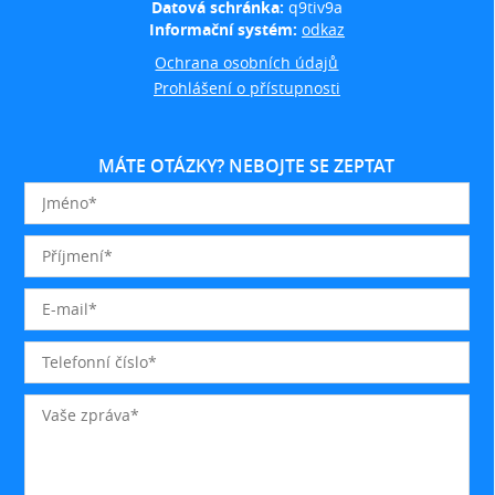
Datová schránka:
q9tiv9a
Informační systém:
odkaz
Ochrana osobních údajů
Prohlášení o přístupnosti
MÁTE OTÁZKY? NEBOJTE SE ZEPTAT