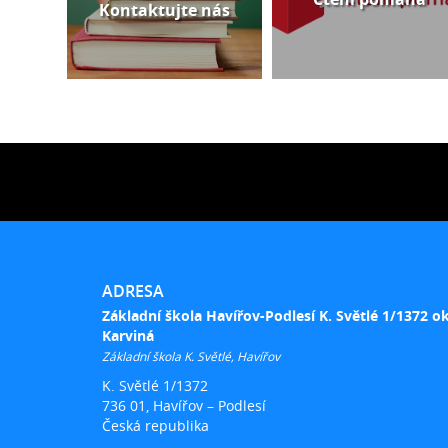
Kontaktujte nás
ADRESA
Základní škola Havířov-Podlesí K. Světlé 1/1372 o
Karviná
Základní škola K. Světlé, Havířov
K. Světlé 1/1372
736 01, Havířov – Podlesí
Česká republika