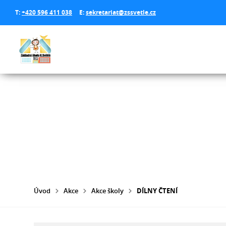
T:
+420 596 411 038
E:
sekretariat@zssvetle.cz
Úvod
Akce
Akce školy
DÍLNY ČTENÍ