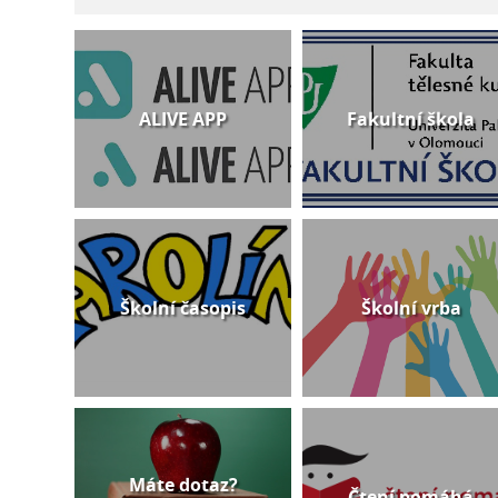
ALIVE APP
Fakultní škola
Školní časopis
Školní vrba
Máte dotaz?
Čtení pomáhá