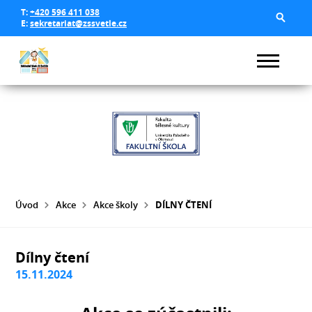
T:
+420 596 411 038
E:
sekretariat@zssvetle.cz
Úvod
Akce
Akce školy
DÍLNY ČTENÍ
Dílny čtení
15.11.2024