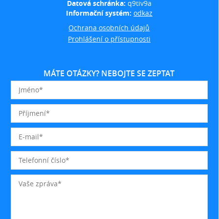
Datová schránka:
q9tiv9a
Informační systém:
odkaz
Ochrana osobních údajů
Prohlášení o přístupnosti
MÁTE OTÁZKY? NEBOJTE SE ZEPTAT