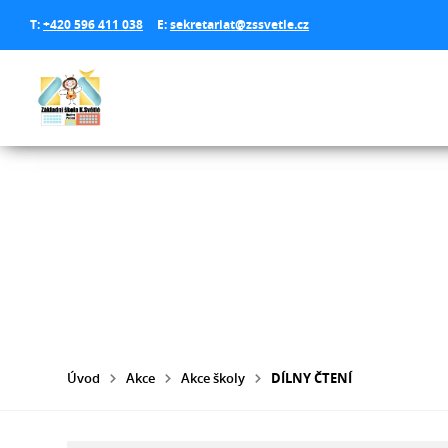
T:
+420 596 411 038
E:
sekretariat@zssvetle.cz
Úvod
Akce
Akce školy
DÍLNY ČTENÍ