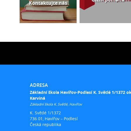
Kontaktujte nás
ADRESA
Základní škola Havířov-Podlesí K. Světlé 1/1372 o
Karviná
Základní škola K. Světlé, Havířov
K. Světlé 1/1372
736 01, Havířov – Podlesí
Česká republika