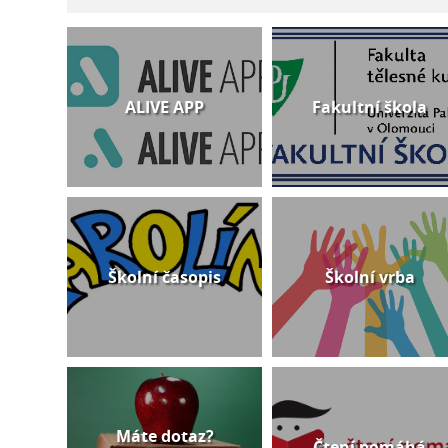
ALIVE APP
Fakultní škola
Školní časopis
Školní vrba
Máte dotaz?
Čtení pomáhá