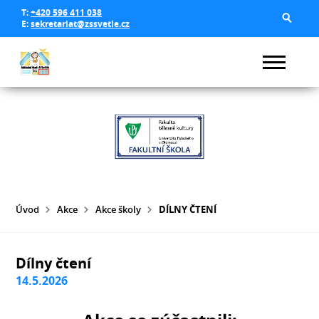
T:
+420 596 411 038
E:
sekretariat@zssvetle.cz
Úvod
Akce
Akce školy
DÍLNY ČTENÍ
Dílny čtení
14.5.2026