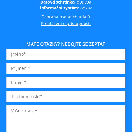
Datová schránka:
q9tiv9a
Informační systém:
odkaz
Ochrana osobních údajů
Prohlášení o přístupnosti
MÁTE OTÁZKY? NEBOJTE SE ZEPTAT