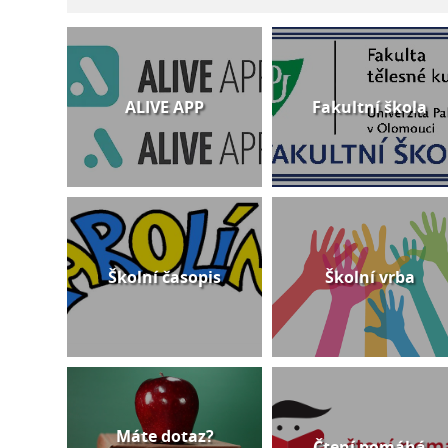
ALIVE APP
Fakultní škola
Školní časopis
Školní vrba
Máte dotaz?
Čtení pomáhá