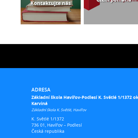
Kontaktujte nás
ADRESA
Základní škola Havířov-Podlesí K. Světlé 1/1372 o
Karviná
Základní škola K. Světlé, Havířov
K. Světlé 1/1372
736 01, Havířov – Podlesí
Česká republika