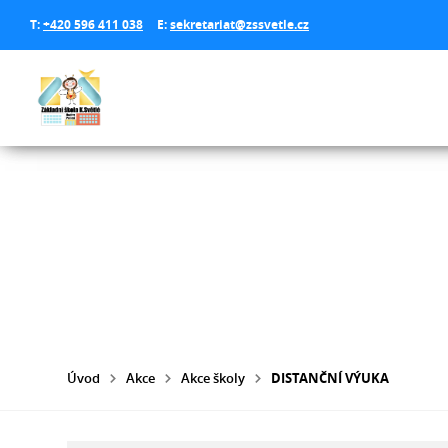
T:
+420 596 411 038
E:
sekretariat@zssvetle.cz
Úvod
Akce
Akce školy
DISTANČNÍ VÝUKA