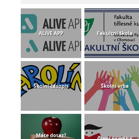
ALIVE APP
Fakultní škola
Školní časopis
Školní vrba
Máte dotaz?
Čtení pomáhá