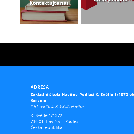
Kontaktujte nás
ADRESA
Základní škola Havířov-Podlesí K. Světlé 1/1372 o
Karviná
Základní škola K. Světlé, Havířov
K. Světlé 1/1372
736 01, Havířov – Podlesí
Česká republika