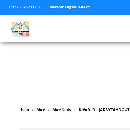
T:
+420 596 411 038
E:
sekretariat@zssvetle.cz
Úvod
Akce
Akce školy
DIVADLO – JAK VYTÁHNOU