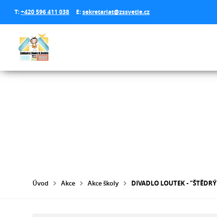
T:
+420 596 411 038
E:
sekretariat@zssvetle.cz
Úvod
Akce
Akce školy
DIVADLO LOUTEK - "ŠTĚDR