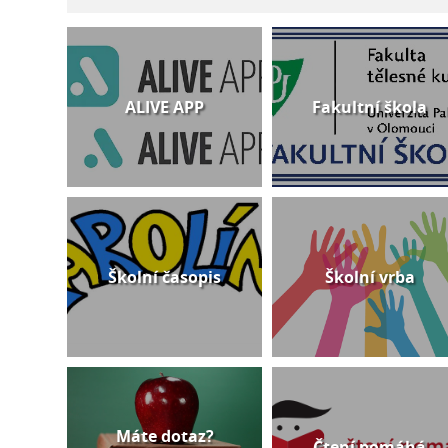
ALIVE APP
Fakultní škola
Školní časopis
Školní vrba
Máte dotaz?
Čtení pomáhá