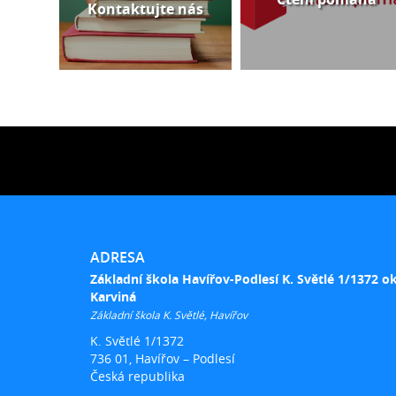
Kontaktujte nás
ADRESA
Základní škola Havířov-Podlesí K. Světlé 1/1372 o
Karviná
Základní škola K. Světlé, Havířov
K. Světlé 1/1372
736 01, Havířov – Podlesí
Česká republika