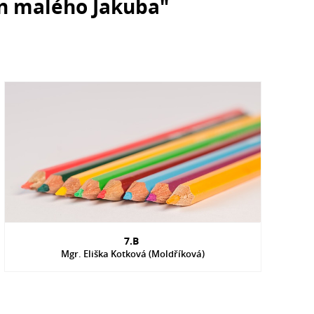
en malého Jakuba"
7.B
Mgr. Eliška Kotková (Moldříková)