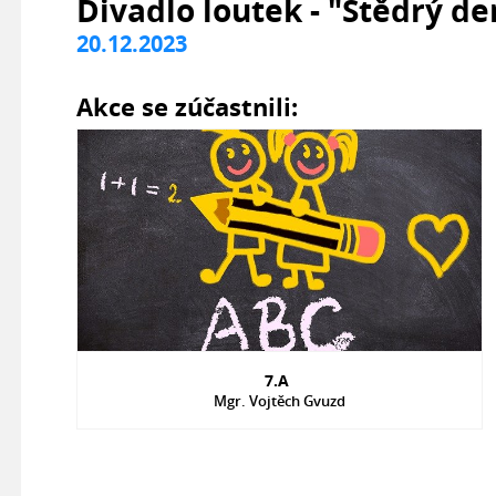
Divadlo loutek - "Štědrý d
20.12.2023
Akce se zúčastnili:
7.A
Mgr. Vojtěch Gvuzd