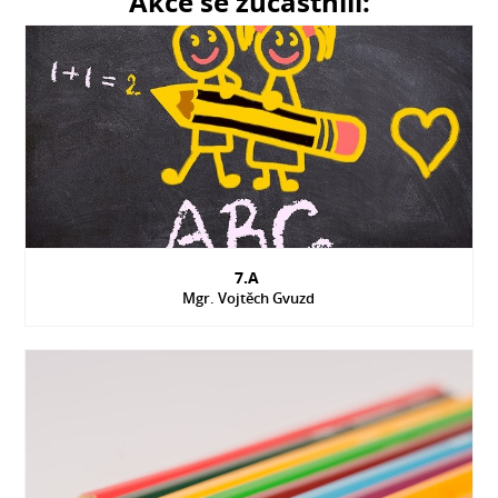
Akce se zúčastnili:
7.A
Mgr. Vojtěch Gvuzd