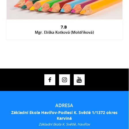
7.B
Mgr. Eliška Kotková (Moldříková)
ADRESA
Základní škola Havířov-Podlesí K. Světlé 1/1372 okres
Karviná
Základní škola K. Světlé, Havířov