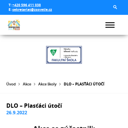
T:
+420 596 411 038
E:
sekretariat@zssvetle.cz
Úvod
Akce
Akce školy
DLO – PLASŤÁCI ÚTOČÍ
DLO – Plasťáci útočí
26.9.2022